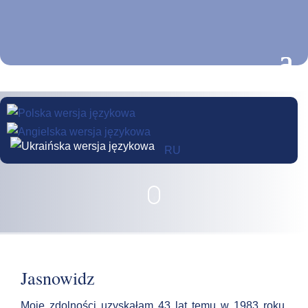
RU
Jesteś tutaj:
Strona główna
»
Jasnowidzenie
Jasnowidz
Moje zdolności uzyskałam 43 lat temu w 1983 roku,